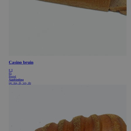
CookieScriptConsent
CookieScript
www.bakkerijde7heerlijkheden.nl
ASP.NET_SessionId
Microsoft Corporation
webshop.bakkerijde7heerlijkheden.nl