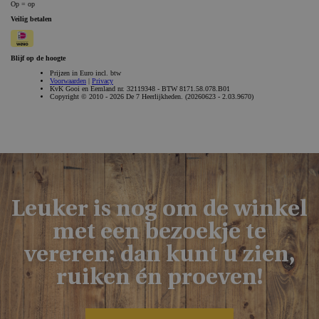
ASP.NET_SessionId
Microsoft Corporation
webshop.bakkerijde7heerlijkheden.nl
Leuker is nog om de winkel
met een bezoekje te
vereren: dan kunt u zien,
ruiken én proeven!