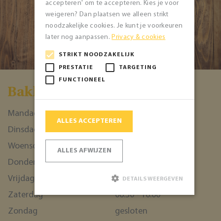
accepteren' om te accepteren. Kies je voor
weigeren? Dan plaatsen we alleen strikt
noodzakelijke cookies. Je kunt je voorkeuren
NAAR DE WINKEL
later nog aanpassen.
Privacy & cookies
STRIKT NOODZAKELIJK
PRESTATIE
TARGETING
FUNCTIONEEL
Bakkerĳ de 7 Heerlĳkheden
Mandag
07:30 - 18:00
ALLES ACCEPTEREN
Dinsdag
07:30 - 18:00
Woensdag
07:30 - 18:00
ALLES AFWIJZEN
Donderdag
07:30 - 18:00
Vrijdag
07:30 - 18:00
DETAILS WEERGEVEN
Zaterdag
06:30 - 16:00
Zondag
gesloten
Strikt noodzakelijk
Prestatie