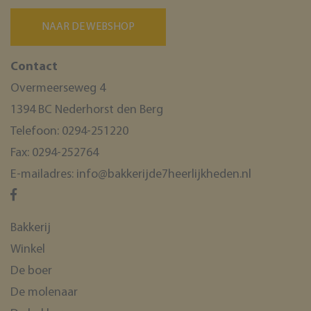
Targeting
Functioneel
NAAR DE WEBSHOP
Strikt noodzakelijke cookies maken de
kernfunctionaliteiten van de website mogelijk, zoals
gebruikersaanmelding en accountbeheer. De website
Contact
kan niet goed worden gebruikt zonder de strikt
noodzakelijke cookies.
Overmeerseweg 4
Naam
Aanbieder / Domein
V
1394 BC Nederhorst den Berg
_GRECAPTCHA
Google LLC
www.google.com
Telefoon:
0294-251220
Fax:
0294-252764
E-mailadres:
info@bakkerijde7heerlijkheden.nl
CookieScriptConsent
CookieScript
Bakkerij
www.bakkerijde7heerlijkheden.nl
Winkel
De boer
De molenaar