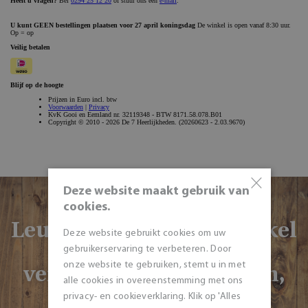
×
Deze website maakt gebruik van
cookies.
Leuker is nog om de winkel
Deze website gebruikt cookies om uw
met een bezoekje te
gebruikerservaring te verbeteren. Door
vereren: dan kunt u zien,
onze website te gebruiken, stemt u in met
alle cookies in overeenstemming met ons
ruiken én proeven!
privacy- en cookieverklaring. Klik op 'Alles