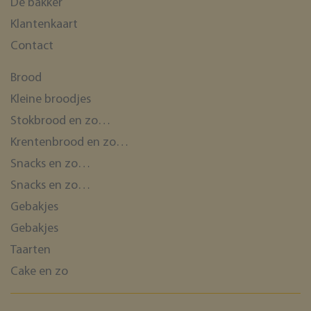
De bakker
Klantenkaart
Contact
ASP.NET_SessionId
Microsoft Corporation
webshop.bakkerijde7heerlijkheden.nl
Brood
Kleine broodjes
Stokbrood en zo…
Krentenbrood en zo…
Snacks en zo…
Snacks en zo…
Gebakjes
Gebakjes
Taarten
Cake en zo