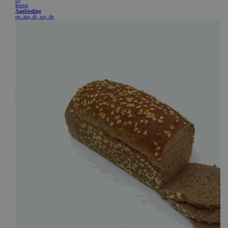
CookieScriptConsent
CookieScript
www.bakkerijde7heerlijkheden.nl
ASP.NET_SessionId
Microsoft Corporation
webshop.bakkerijde7heerlijkheden.nl