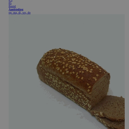
CookieScriptConsent
CookieScript
www.bakkerijde7heerlijkheden.nl
ASP.NET_SessionId
Microsoft Corporation
webshop.bakkerijde7heerlijkheden.nl