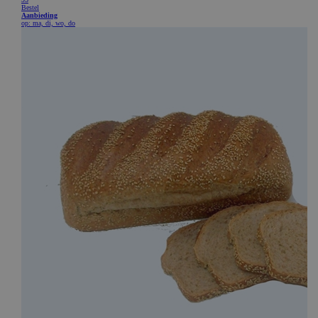
CookieScriptConsent
CookieScript
www.bakkerijde7heerlijkheden.nl
ASP.NET_SessionId
Microsoft Corporation
webshop.bakkerijde7heerlijkheden.nl