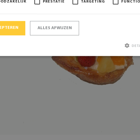
OODZAKELIJK
PRESTATIE
TARGETING
FUNCTI
CEPTEREN
ALLES AFWIJZEN
DET
Strikt noodzakelijk
Prestatie
Targeting
Functioneel
ke cookies maken de kernfunctionaliteiten van de website mogelijk, zoals gebruikersaanmelding e
t goed worden gebruikt zonder de strikt noodzakelijke cookies.
Aanbieder / Domein
Vervaldatum
Omschrijving
A
Google LLC
6 maanden
Google reCAPTCHA plaat
www.google.com
noodzakelijke cookie 
wanneer deze wordt uit
oog op de risicoanalyse.
Consent
CookieScript
1 maand
Deze cookie wordt gebru
www.bakkerijde7heerlijkheden.nl
Cookie-Script.com-servic
cookievoorkeuren van be
onthouden. De cookie-b