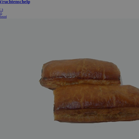
Cookie-Script.com is noo
correct te werken.
ionId
Microsoft Corporation
Sessie
Deze cookie wordt ingest
webshop.bakkerijde7heerlijkheden.nl
Doubleclick en voert inf
hoe de eindgebruiker de
gebruikt en over eventue
die de eindgebruiker he
voordat hij de genoemde
bezocht.