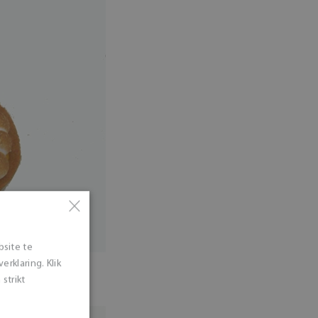
×
bsite te
rklaring. Klik
strikt