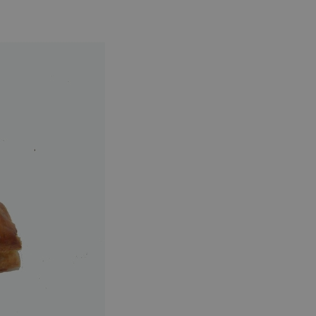
dzakelijk om
eld door
ormatie uit over
 website
le advertenties
eft gezien
 website