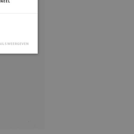
ONEEL
AILS WEERGEVEN
n accountbeheer.
st een
(_GRECAPTCHA)
gevoerd met het
ikt door de
e om de
zoekers te
anner van