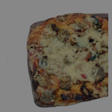
CookieScriptConsent
CookieScript
www.bakkerijde7heerlijkheden.nl
ASP.NET_SessionId
Microsoft Corporation
webshop.bakkerijde7heerlijkheden.nl