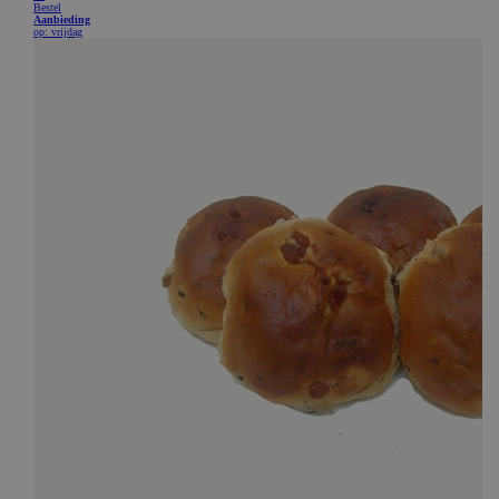
CookieScriptConsent
CookieScript
www.bakkerijde7heerlijkheden.nl
ASP.NET_SessionId
Microsoft Corporation
webshop.bakkerijde7heerlijkheden.nl