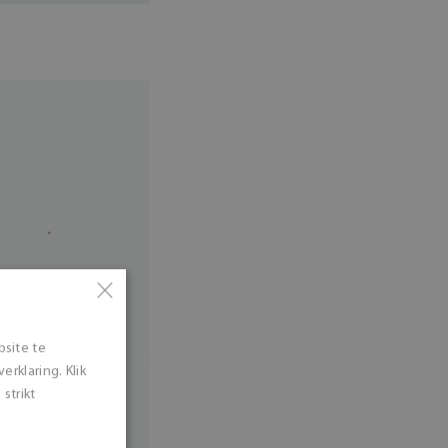
×
bsite te
rklaring. Klik
strikt