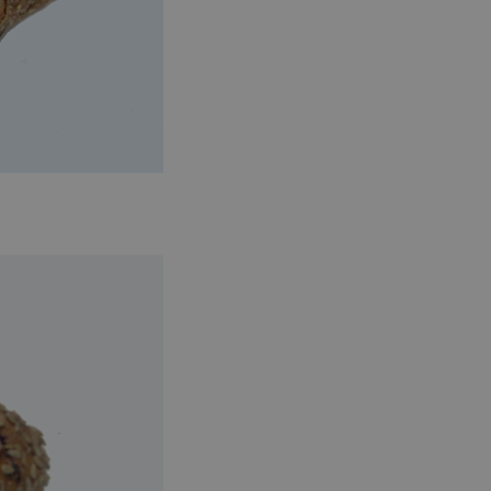
dzakelijk om
eld door
ormatie uit over
 website
le advertenties
eft gezien
 website