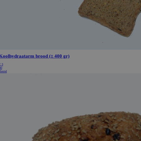
Cookie-Script.com is noo
correct te werken.
ionId
Microsoft Corporation
Sessie
Deze cookie wordt ingest
webshop.bakkerijde7heerlijkheden.nl
Doubleclick en voert inf
hoe de eindgebruiker de
gebruikt en over eventue
die de eindgebruiker he
voordat hij de genoemde
bezocht.