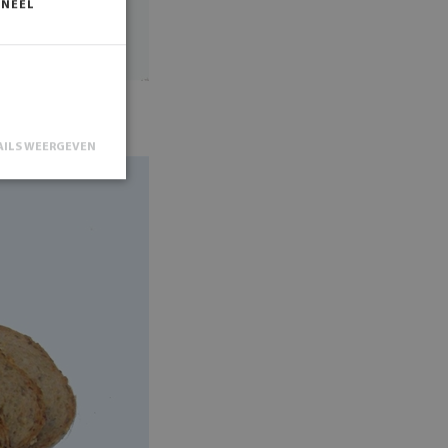
ONEEL
AILS WEERGEVEN
n accountbeheer.
st een
(_GRECAPTCHA)
gevoerd met het
ikt door de
e om de
zoekers te
anner van