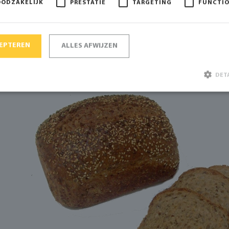
OODZAKELIJK
PRESTATIE
TARGETING
FUNCTI
CEPTEREN
ALLES AFWIJZEN
DET
Strikt noodzakelijk
Prestatie
Targeting
Functioneel
ke cookies maken de kernfunctionaliteiten van de website mogelijk, zoals gebruikersaanmelding e
t goed worden gebruikt zonder de strikt noodzakelijke cookies.
Aanbieder / Domein
Vervaldatum
Omschrijving
A
Google LLC
6 maanden
Google reCAPTCHA plaat
www.google.com
noodzakelijke cookie 
wanneer deze wordt uit
oog op de risicoanalyse.
Consent
CookieScript
1 maand
Deze cookie wordt gebru
www.bakkerijde7heerlijkheden.nl
Cookie-Script.com-servic
cookievoorkeuren van be
onthouden. De cookie-b