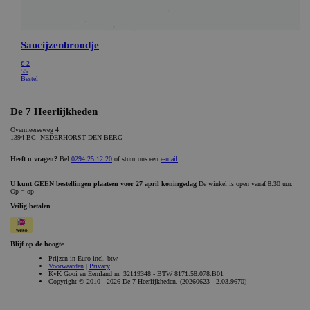
CookieScriptConsent
CookieScript
www.bakkerijde7heerlijkheden.nl
ASP.NET_SessionId
Microsoft Corporation
webshop.bakkerijde7heerlijkheden.nl