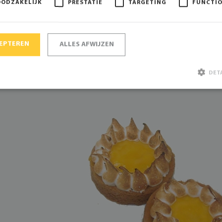
OODZAKELIJK
PRESTATIE
TARGETING
FUNCTI
CEPTEREN
ALLES AFWIJZEN
DET
Strikt noodzakelijk
Prestatie
Targeting
Functioneel
ke cookies maken de kernfunctionaliteiten van de website mogelijk, zoals gebruikersaanmelding e
t goed worden gebruikt zonder de strikt noodzakelijke cookies.
Aanbieder / Domein
Vervaldatum
Omschrijving
A
Google LLC
6 maanden
Google reCAPTCHA plaat
www.google.com
noodzakelijke cookie 
wanneer deze wordt uit
oog op de risicoanalyse.
Consent
CookieScript
1 maand
Deze cookie wordt gebru
www.bakkerijde7heerlijkheden.nl
Cookie-Script.com-servic
cookievoorkeuren van be
onthouden. De cookie-b