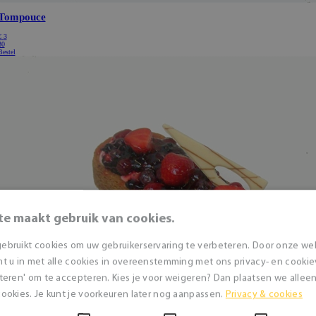
te maakt gebruik van cookies.
ebruikt cookies om uw gebruikerservaring te verbeteren. Door onze we
t u in met alle cookies in overeenstemming met ons privacy- en cookieve
teren' om te accepteren. Kies je voor weigeren? Dan plaatsen we alleen 
ookies. Je kunt je voorkeuren later nog aanpassen.
Privacy & cookies