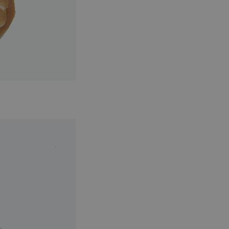
dzakelijk om
eld door
ormatie uit over
 website
le advertenties
eft gezien
 website