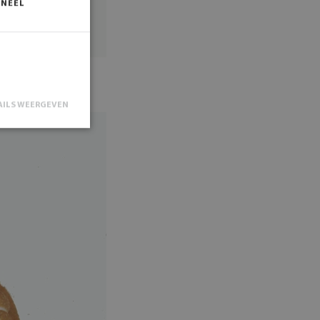
ONEEL
AILS WEERGEVEN
n accountbeheer.
st een
(_GRECAPTCHA)
gevoerd met het
ikt door de
e om de
zoekers te
anner van