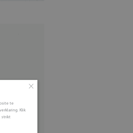
×
bsite te
rklaring. Klik
strikt