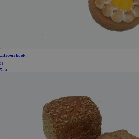
Cookie-Script.com is noo
correct te werken.
ionId
Microsoft Corporation
Sessie
Deze cookie wordt ingest
webshop.bakkerijde7heerlijkheden.nl
Doubleclick en voert inf
hoe de eindgebruiker de
gebruikt en over eventue
die de eindgebruiker he
voordat hij de genoemde
bezocht.